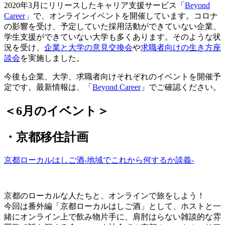
2020年3月にリリースしたキャリア支援サービス「
Beyond
Career
」で、オンラインイベントを開催しています。コロナ
の影響を受け、予定していた採用活動ができていない企業、
学生支援ができていない大学も多くあります。そのような状
況を受け、
企業と大学の意見交換会
や
求職者向けの生き方座
談会
を実施しました。
今後も企業、大学、求職者向けそれぞれのイベントを開催予
定です。最新情報は、「
Beyond Career
」でご確認ください。
＜6月のイベント＞
・京都移住計画
京都ローカルはしご酒-地域でこれから何するか談義-
京都のローカルな人たちと、オンラインで旅をしよう！
今回は番外編「京都ローカルはしご酒」として、ホストと一
緒にオンライン上で飲み物片手に、肩肘はらない雑談的な雰