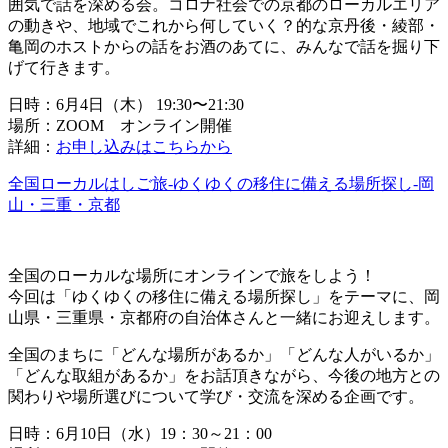
囲気で話を深める会。コロナ社会での京都のローカルエリア
の動きや、地域でこれから何していく？的な京丹後・綾部・
亀岡のホストからの話をお酒のあてに、みんなで話を掘り下
げて行きます。
日時：6月4日（木） 19:30〜21:30
場所：ZOOM オンライン開催
詳細：
お申し込みはこちらから
全国ローカルはしご旅-ゆくゆくの移住に備える場所探し-岡
山・三重・京都
全国のローカルな場所にオンラインで旅をしよう！
今回は「ゆくゆくの移住に備える場所探し」をテーマに、岡
山県・三重県・京都府の自治体さんと一緒にお迎えします。
全国のまちに「どんな場所があるか」「どんな人がいるか」
「どんな取組があるか」をお話頂きながら、今後の地方との
関わりや場所選びについて学び・交流を深める企画です。
日時：6月10日（水）19：30～21：00